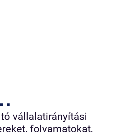
..
ó vállalatirányítási
reket, folyamatokat,