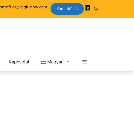
rontoffice@digit-now.com
Konzultáció
Kapcsolat
Magyar