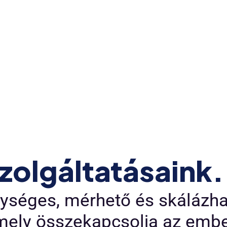
zolgáltatásaink.
ységes, mérhető és skálázhat
mely összekapcsolja az embe