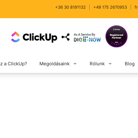
+36 30 8191132
+49 175 2670953
f
az a ClickUp?
Megoldásaink
Rólunk
Blog