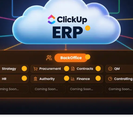
hoz
Szerződések Modul
Pénzügyi modulban.