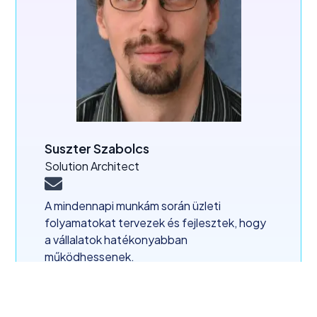
Suszter Szabolcs
Solution Architect
A mindennapi munkám során üzleti
folyamatokat tervezek és fejlesztek, hogy
a vállalatok hatékonyabban
működhessenek.
Részt veszek rendszerek bevezetésében,
összekapcsolásában és