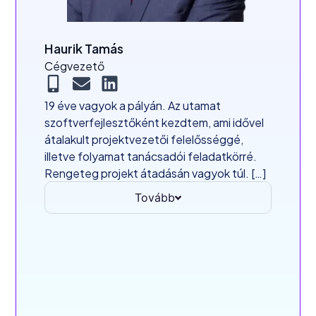
Haurik Tamás
Cégvezető
19 éve vagyok a pályán. Az utamat
szoftverfejlesztőként kezdtem, ami idővel
átalakult projektvezetői felelősséggé,
illetve folyamat tanácsadói feladatkörré.
Rengeteg projekt átadásán vagyok túl. […]
Tovább