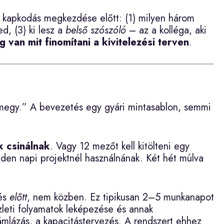
 kapkodás megkezdése előtt: (1) milyen három
d, (3) ki lesz a
belső szószóló
– az a kolléga, aki
 van mit finomítani a kivitelezési terven
.
 megy.” A bevezetés egy gyári mintasablon, semmi
k csinálnak
. Vagy 12 mezőt kell kitölteni egy
nden napi projektnél használnának. Két hét múlva
és
előtt
, nem közben. Ez tipikusan 2–5 munkanapot
zleti folyamatok leképezése és annak
zámlázás, a kapacitástervezés. A rendszert ehhez