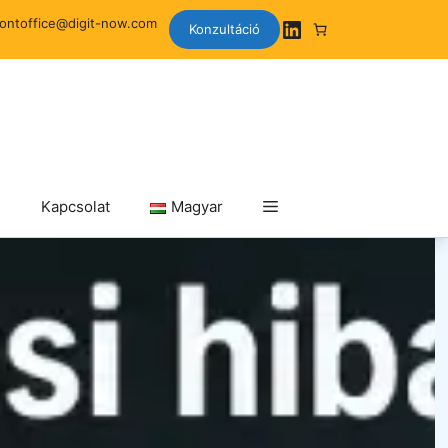
rontoffice@digit-now.com
Konzultáció
g
Kapcsolat
Magyar