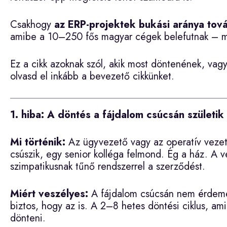
Csakhogy
az ERP-projektek bukási aránya tová
amibe a 10–250 fős magyar cégek belefutnak – m
Ez a cikk azoknak szól, akik most döntenének, vag
olvasd el inkább a bevezető cikkünket.
1. hiba: A döntés a fájdalom csúcsán születik
Mi történik:
Az ügyvezető vagy az operatív vezet
csúszik, egy senior kolléga felmond. Ég a ház. A v
szimpatikusnak tűnő rendszerrel a szerződést.
Miért veszélyes:
A fájdalom csúcsán nem érdemes
biztos, hogy az is. A 2–8 hetes döntési ciklus, ami
dönteni.