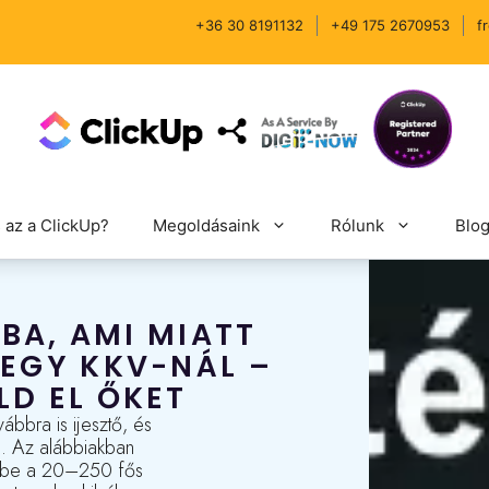
+36 30 8191132
+49 175 2670953
f
s az a ClickUp?
Megoldásaink
Rólunk
Blo
IBA, AMI MIATT
 EGY KKV-NÁL –
LD EL ŐKET
ábbra is ijesztő, és
. Az alábbiakban
amibe a 20–250 fős