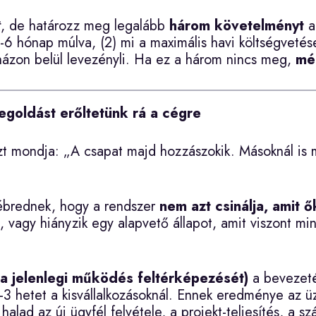
t
, de határozz meg legalább
három követelményt
a
6 hónap múlva, (2) mi a maximális havi költségvetése
et házon belül levezényli. Ha ez a három nincs meg,
még
egoldást erőltetünk rá a cégre
zt mondja: „A csapat majd hozzászokik. Másoknál is
ébrednek, hogy a rendszer
nem azt csinálja, amit ő
 vagy hiányzik egy alapvető állapot, amit viszont mi
(a jelenlegi működés feltérképezését)
a bevezet
-3 hetet a kisvállalkozásoknál. Ennek eredménye az ü
ad az új ügyfél felvétele, a projekt-teljesítés, a s