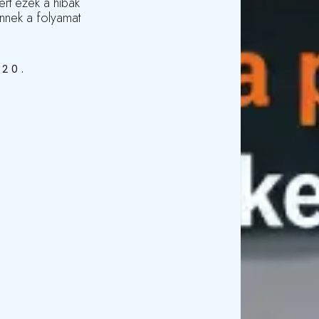
rt ezek a hibák
űnnek a folyamat
 20.