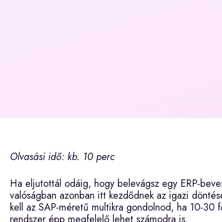
Olvasási idő: kb. 10 perc
Ha eljutottál odáig, hogy belevágsz egy ERP-bev
valóságban azonban itt kezdődnek az igazi döntése
kell az SAP-méretű multikra gondolnod, ha 10-30 f
rendszer épp megfelelő lehet számodra is.