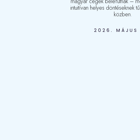
magyar cégek belefutnak – me
intuitívan helyes döntéseknek t
közben.
2026. MÁJUS