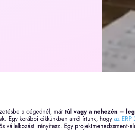
ezetésbe a cégednél, már
túl vagy a nehezén – leg
k. Egy korábbi cikkünkben arról írtunk, hogy
az ERP 
ős vállalkozást irányítasz. Egy projektmenedzsment-