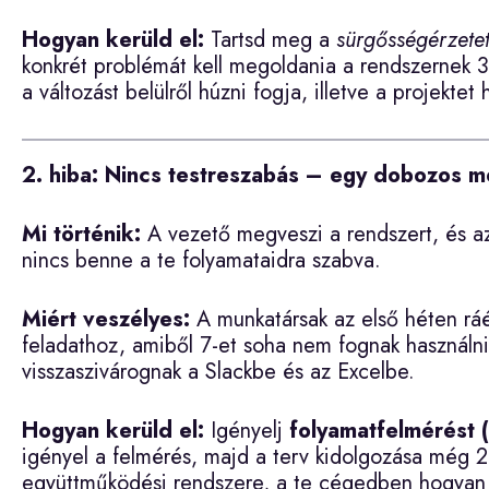
Hogyan kerüld el:
Tartsd meg a
sürgősségérzete
konkrét problémát kell megoldania a rendszernek 3-
a változást belülről húzni fogja, illetve a projekt
2. hiba: Nincs testreszabás – egy dobozos m
Mi történik:
A vezető megveszi a rendszert, és a
nincs benne a te folyamataidra szabva.
Miért veszélyes:
A munkatársak az első héten rá
feladathoz, amiből 7-et soha nem fognak használni,
visszaszivárognak a Slackbe és az Excelbe.
Hogyan kerüld el:
Igényelj
folyamatfelmérést 
igényel a felmérés, majd a terv kidolgozása még 2
együttműködési rendszere, a te cégedben hogyan hal