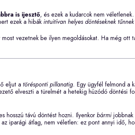
bbra is ijesztő
, és ezek a kudarcok nem véletlenek
ert ezek a hibák
intuitívan helyes döntéseknek tűnnek
y most vezetnek be ilyen megoldásokat. Ha még ott ta
ő eljut a
törésponti pillanatig
. Egy ügyfél felmond a k
ezető elveszti a türelmét a hetekig húzódó döntési fo
 hosszú távú döntést hozni. Ilyenkor
bármi
jobbnak 
 az iparági átlag, nem véletlen: ez pont annyi idő, ho